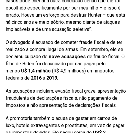
casos pode chegar a outra conclusão senão que ele foi
escolhido especificamente por ser meu filho – e isso é
errado. Houve um esforço para destruir Hunter – que está
há cinco anos e meio sóbrio, mesmo diante de ataques
implacáveis e de uma acusação seletiva”.
O advogado é acusado de cometer fraude fiscal e de ter
realizado a compra ilegal de armas. Em setembro, ele se
declarou culpado de
nove acusações
de fraude fiscal. O
filho de Biden foi denunciado por não pagar pelo
menos
U$ 1,4 milhão
(R$ 4,9 milhões) em impostos
federais de
2016
a
2019
.
As acusações incluíam: evasão fiscal grave, apresentação
fraudulenta de declarações fiscais, não pagamento de
impostos e não apresentação de declarações fiscais.
A promotoria também o acusa de gastar em carros de
luxo, hoteis extravagantes e prostitutas, em vez de pagar
os impostos devidos. Ele pagou cerca de
US$ 2