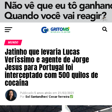
MUNDO
Jatinho que levaria Lucas
Veríssimo e agente de Jorge
Jesus para Portugal foi
interceptado com 500 quilos de
cocaína
Publicado
5 anos atrás
em
21/02/2021
Por
Sol Santandher/ Cesar ferreira