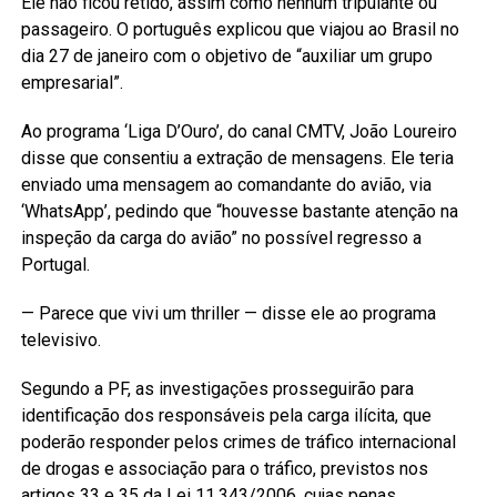
Ele não ficou retido, assim como nenhum tripulante ou
passageiro. O português explicou que viajou ao Brasil no
dia 27 de janeiro com o objetivo de “auxiliar um grupo
empresarial”.
Ao programa ‘Liga D’Ouro’, do canal CMTV, João Loureiro
disse que consentiu a extração de mensagens. Ele teria
enviado uma mensagem ao comandante do avião, via
‘WhatsApp’, pedindo que “houvesse bastante atenção na
inspeção da carga do avião” no possível regresso a
Portugal.
— Parece que vivi um thriller — disse ele ao programa
televisivo.
Segundo a PF, as investigações prosseguirão para
identificação dos responsáveis pela carga ilícita, que
poderão responder pelos crimes de tráfico internacional
de drogas e associação para o tráfico, previstos nos
artigos 33 e 35 da Lei 11.343/2006, cujas penas,