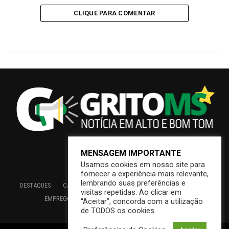
CLIQUE PARA COMENTAR
MENSAGEM IMPORTANTE
Usamos cookies em nosso site para
fornecer a experiência mais relevante,
lembrando suas preferências e
DESTAQUES
CAMPO GRANDE
BRASIL
SAÚDE
ECONOMIA
visitas repetidas. Ao clicar em
EMPREGO
EDUCAÇÃO
INTERIOR
PREFEITURA
“Aceitar”, concorda com a utilização
de TODOS os cookies.