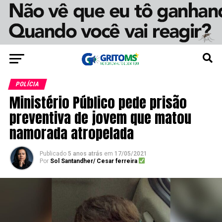
POLÍCIA
Ministério Público pede prisão
preventiva de jovem que matou
namorada atropelada
Publicado
5 anos atrás
em
17/05/2021
Por
Sol Santandher/ Cesar ferreira