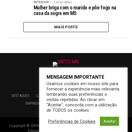
INTERIOR
2 anos atrás
Mulher briga com o marido e põe fogo na
casa da sogra em MS
MAIS POSTS
MENSAGEM IMPORTANTE
Usamos cookies em nosso site para
fornecer a experiência mais relevante,
lembrando suas preferências e
DESTAQUES
CAMPO GRANDE
BRASIL
SAÚDE
ECONOMIA
visitas repetidas. Ao clicar em
EMPREGO
EDUCAÇÃO
INTERIOR
PREFEITURA
“Aceitar”, concorda com a utilização
de TODOS os cookies.
Preferências de Cookies
Aceitar
Copyright © GRITOMS | Mantido por INDIOWEB – Soluções Online –
Edson {Índio} de Souza – Consultoria em T. I.