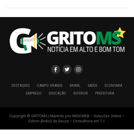
DESTAQUES
CAMPO GRANDE
BRASIL
SAÚDE
ECONOMIA
EMPREGO
EDUCAÇÃO
INTERIOR
PREFEITURA
Copyright © GRITOMS | Mantido por INDIOWEB – Soluções Online –
Edson {Índio} de Souza – Consultoria em T. I.