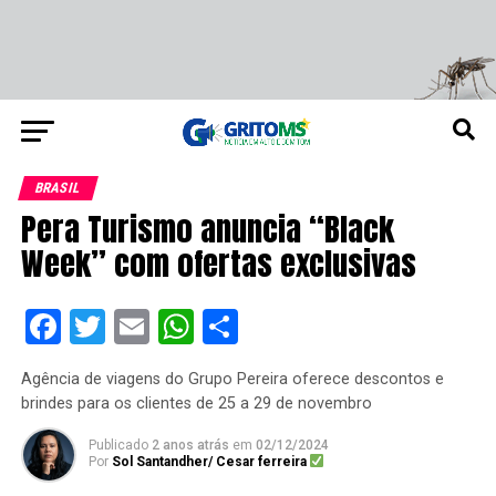
BRASIL
Pera Turismo anuncia “Black
Week” com ofertas exclusivas
Facebook
Twitter
Email
WhatsApp
Share
Agência de viagens do Grupo Pereira oferece descontos e
brindes para os clientes de 25 a 29 de novembro
Publicado
2 anos atrás
em
02/12/2024
Por
Sol Santandher/ Cesar ferreira