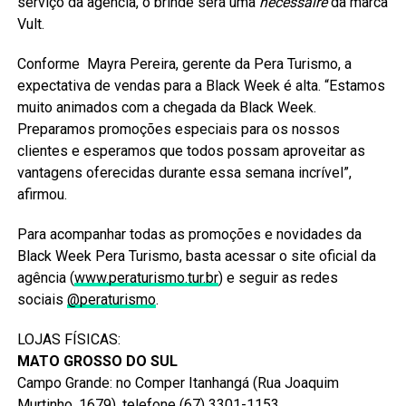
serviço da agência, o brinde será uma
nécessaire
da marca
Vult.
Conforme Mayra Pereira, gerente da Pera Turismo, a
expectativa de vendas para a Black Week é alta. “Estamos
muito animados com a chegada da Black Week.
Preparamos promoções especiais para os nossos
clientes e esperamos que todos possam aproveitar as
vantagens oferecidas durante essa semana incrível”,
afirmou.
Para acompanhar todas as promoções e novidades da
Black Week Pera Turismo, basta acessar o site oficial da
agência (
www.peraturismo.tur.br
) e seguir as redes
sociais
@peraturismo
.
LOJAS FÍSICAS:
MATO GROSSO DO SUL
Campo Grande: no Comper Itanhangá (Rua Joaquim
Murtinho, 1679), telefone (67) 3301-1153