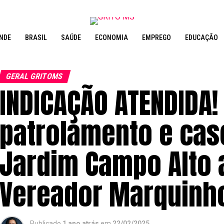
NDE
BRASIL
SAÚDE
ECONOMIA
EMPREGO
EDUCAÇÃO
GERAL GRITOMS
INDICAÇÃO ATENDIDA! 
patrolamento e ca
Jardim Campo Alto 
Vereador Marquinho
Publicado
1 ano atrás
em
22/02/2025