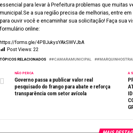
essencial para levar à Prefeitura problemas que muitas 
municipal.Se a sua região precisa de melhorias, entre e
para ouvir você e encaminhar sua solicitação! Faça sua v
formulário online:
https://forms.gle/4PBJukysYAkSWVJbA
Post Views:
22
TÓPICOS RELACIONADOS
#CAMARAMUNICIPAL
#MARQUINHOSTRA
NÃO PERCA
A 
Governo passa a publicar valor real
P
pesquisado do frango para abate e reforça
A
transparência com setor avícola
I
C
G
MAIS DESTA