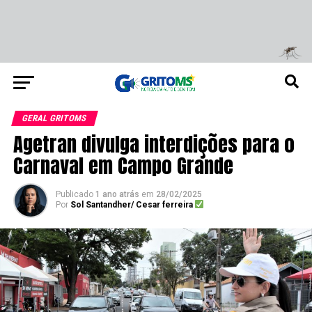
GERAL GRITOMS
Agetran divulga interdições para o
Carnaval em Campo Grande
Publicado
1 ano atrás
em
28/02/2025
Por
Sol Santandher/ Cesar ferreira