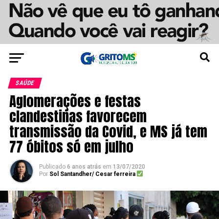
SAÚDE
Aglomerações e festas
clandestinas favorecem
transmissão da Covid, e MS já tem
77 óbitos só em julho
Publicado
6 anos atrás
em
13/07/2020
Por
Sol Santandher/ Cesar ferreira