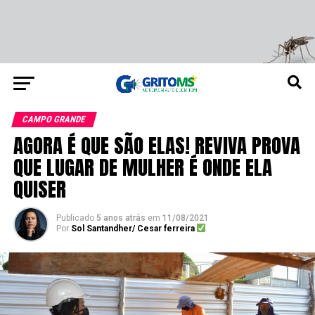
CAMPO GRANDE
AGORA É QUE SÃO ELAS! REVIVA PROVA
QUE LUGAR DE MULHER É ONDE ELA
QUISER
Publicado
5 anos atrás
em
11/08/2021
Por
Sol Santandher/ Cesar ferreira