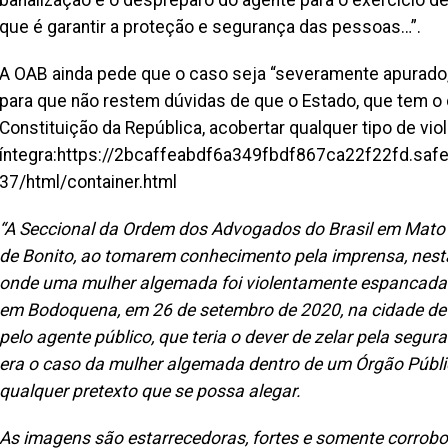
banalização e o despreparo do agente para o exercício 
que é garantir a proteção e segurança das pessoas…”.
A OAB ainda pede que o caso seja “severamente apurado,
para que não restem dúvidas de que o Estado, que tem o
Constituição da República, acobertar qualquer tipo de viol
íntegra:https://2bcaffeabdf6a349fbdf867ca22f22fd.saf
37/html/container.html
“A Seccional da Ordem dos Advogados do Brasil em Mato
de Bonito, ao tomarem conhecimento pela imprensa, nest
onde uma mulher algemada foi violentamente espancada p
em Bodoquena, em 26 de setembro de 2020, na cidade de B
pelo agente público, que teria o dever de zelar pela seg
era o caso da mulher algemada dentro de um Órgão Públic
qualquer pretexto que se possa alegar.
As imagens são estarrecedoras, fortes e somente corrobor