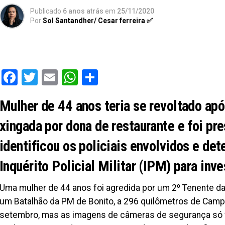
Publicado
6 anos atrás
em
25/11/2020
Por
Sol Santandher/ Cesar ferreira ✅
Facebook
Twitter
Email
WhatsApp
Share
Mulher de 44 anos teria se revoltado após
xingada por dona de restaurante e foi pr
identificou os policiais envolvidos e de
Inquérito Policial Militar (IPM) para inve
Uma mulher de 44 anos foi agredida por um 2º Tenente da
um Batalhão da PM de Bonito, a 296 quilômetros de Camp
setembro, mas as imagens de câmeras de segurança só 