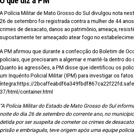
O que diz a PM
A Polícia Militar de Mato Grosso do Sul divulgou nota nes
26 de setembro foi registrada contra a mulher de 44 anos
crimes de desacato, danos ao patrimônio, ameaça, resistê
supostamente ter ameaçado atear fogo no estabelecimen
A PM afirmou que durante a confecção do Boletim de Ocorr
policiais, que precisaram a algemar e mantê-la dentro d
Quanto às agressões, a PM disse que identificou os polic
um Inquérito Policial Militar (IPM) para investigar os fatos
íntegra:https://2bcaffeabdf6a349fbdf867ca22f22fd.saf
37/html/container.html
“A Polícia Militar do Estado de Mato Grosso do Sul inform
noite do dia 26 de setembro do corrente ano, no municípi
detida por ser suspeita de cometer os crimes de desacato
prisão e embriaguês, teve origem após uma equipe policial