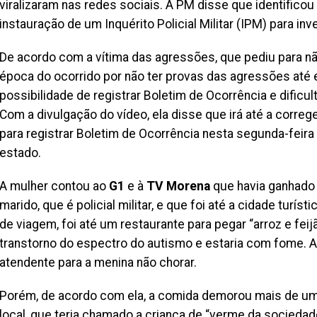
viralizaram nas redes sociais. A PM disse que identificou
instauração de um Inquérito Policial Militar (IPM) para inv
De acordo com a vítima das agressões, que pediu para não
época do ocorrido por não ter provas das agressões até e
possibilidade de registrar Boletim de Ocorrência e dificu
Com a divulgação do vídeo, ela disse que irá até a corre
para registrar Boletim de Ocorrência nesta segunda-feira 
estado.
A mulher contou ao
G1
e à
TV Morena
que havia ganhado 
marido, que é policial militar, e que foi até a cidade turíst
de viagem, foi até um restaurante para pegar “arroz e feij
transtorno do espectro do autismo e estaria com fome. A
atendente para a menina não chorar.
Porém, de acordo com ela, a comida demorou mais de uma
local, que teria chamado a criança de “verme da sociedade