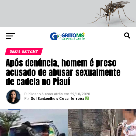
GERAL GRITOMS
Após denúncia, homem é preso
acusado de abusar sexualmente
de cadela no Piauí
Publicado
6 anos atrás
em
29/10/2020
Por
Sol Santandher/ Cesar ferreira