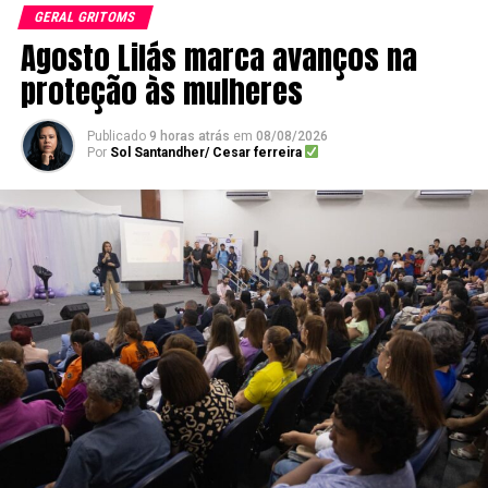
GERAL GRITOMS
Agosto Lilás marca avanços na
proteção às mulheres
Publicado
9 horas atrás
em
08/08/2026
Por
Sol Santandher/ Cesar ferreira