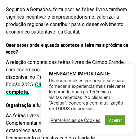
Segundo a Semades, fortalecer as feiras livres também
significa incentivar o empreendedorismo, valorizar a
produção regional e contribuir para o desenvolvimento
econômico sustentável da Capital.
Quer saber onde e quando acontece a feira mais próxima de
você?
A relação completa das feiras livres de Campo Grande,
com endereços, dias e horários de funcionamento, está
MENSAGEM IMPORTANTE
disponível no Perfil Socioeconômico de Campo Grande –
Usamos cookies em nosso site para
Edição 2025.
Clique aqui para consultar a lista
fornecer a experiência mais relevante,
lembrando suas preferências e
completa.
visitas repetidas. Ao clicar em
“Aceitar”, concorda com a utilização
Organização e funcionamento
de TODOS os cookies.
As feiras livres são regulamentadas pela Lei
Preferências de Cookies
Aceitar
Complementar nº 223, de 8 de janeiro de 2014, que
estabelece as regras para organização, funcionamento,
licenciamento e fiscalização da atividade.