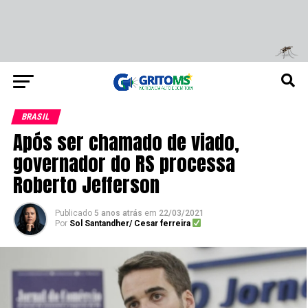
BRASIL
Após ser chamado de viado,
governador do RS processa
Roberto Jefferson
Publicado
5 anos atrás
em
22/03/2021
Por
Sol Santandher/ Cesar ferreira