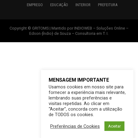
EMPREGO
EDUCAÇÃO
INTERIOR
PREFEITURA
Copyright © GRITOMS | Mantido por INDIOWEB – Soluções Online –
Edson {Índio} de Souza – Consultoria em T. I.
MENSAGEM IMPORTANTE
Usamos cookies em nosso site para
fornecer a experiência mais relevante,
lembrando suas preferências e
visitas repetidas. Ao clicar em
“Aceitar”, concorda com a utilização
de TODOS os cookies.
Preferências de Cookies
Aceitar