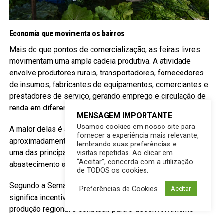
Economia que movimenta os bairros
Mais do que pontos de comercialização, as feiras livres
movimentam uma ampla cadeia produtiva. A atividade
envolve produtores rurais, transportadores, fornecedores
de insumos, fabricantes de equipamentos, comerciantes e
prestadores de serviço, gerando emprego e circulação de
renda em diferentes regiões da cidade.
MENSAGEM IMPORTANTE
Usamos cookies em nosso site para
A maior delas é a Feira das Moreninhas, que reúne
fornecer a experiência mais relevante,
aproximadamente 460 feirantes e se consolidou como
lembrando suas preferências e
uma das principais referências do comércio popular e do
visitas repetidas. Ao clicar em
“Aceitar”, concorda com a utilização
abastecimento alimentar em Campo Grande.
de TODOS os cookies.
Segundo a Semades, fortalecer as feiras livres também
Preferências de Cookies
Aceitar
significa incentivar o empreendedorismo, valorizar a
produção regional e contribuir para o desenvolvimento