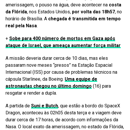
amerissagem, o pouso na água, deve acontecer na
costa
da Flórida
, nos Estados Unidos,
por volta das 18h57
, no
horário de Brasília. A
chegada é transmitida em tempo
real pela Nasa
.
+
Sobe para 400 número de mortos em Gaza após
ataque de Israel, que ameaça aumentar força militar
A missão deveria durar cerca de 10 dias, mas eles
passaram nove meses “presos” na Estação Espacial
Internacional (ISS) por causa de problemas técnicos na
cápsula Starlinee, da Boeing.
Uma equipe de
astronautas chegou no último domingo
(16) para
resgatar e render a dupla.
A partida de
Suni e Butch
, que estão a bordo do SpaceX
Dragon, aconteceu às 02h05 desta terça e a viagem deve
durar cerca de 17 horas, de acordo com informações da
Nasa. O local exato da amerissagem, no estado da Flórida,