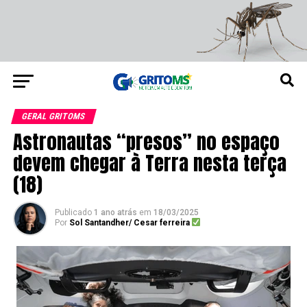
GERAL GRITOMS
Astronautas “presos” no espaço
devem chegar à Terra nesta terça
(18)
Publicado
1 ano atrás
em
18/03/2025
Por
Sol Santandher/ Cesar ferreira