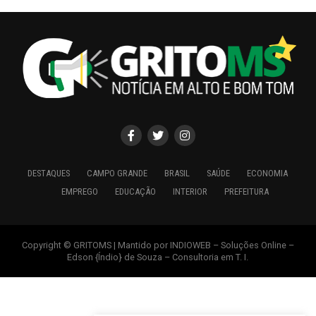
DESTAQUES
CAMPO GRANDE
BRASIL
SAÚDE
ECONOMIA
EMPREGO
EDUCAÇÃO
INTERIOR
PREFEITURA
Copyright © GRITOMS | Mantido por INDIOWEB – Soluções Online –
Edson {Índio} de Souza – Consultoria em T. I.