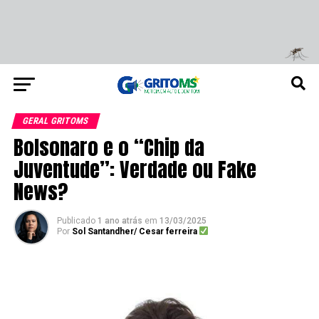
GERAL GRITOMS
Bolsonaro e o “Chip da
Juventude”: Verdade ou Fake
News?
Publicado
1 ano atrás
em
13/03/2025
Por
Sol Santandher/ Cesar ferreira