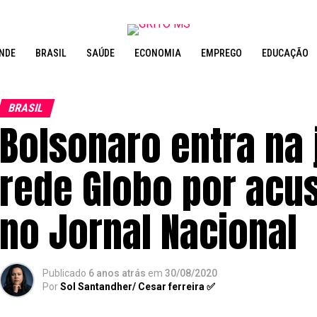
NDE
BRASIL
SAÚDE
ECONOMIA
EMPREGO
EDUCAÇÃO
BRASIL
Bolsonaro entra na 
rede Globo por ac
no Jornal Nacional
Publicado
6 anos atrás
em
30/08/2020
Por
Sol Santandher/ Cesar ferreira ✅