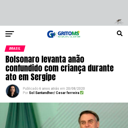
BRASIL
Bolsonaro levanta anão
confundido com criança durante
ato em Sergipe
Publicado
6 anos atrás
em
20/08/2020
Por
Sol Santandher/ Cesar ferreira