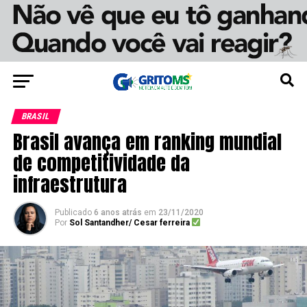
BRASIL
Brasil avança em ranking mundial
de competitividade da
infraestrutura
Publicado
6 anos atrás
em
23/11/2020
Por
Sol Santandher/ Cesar ferreira