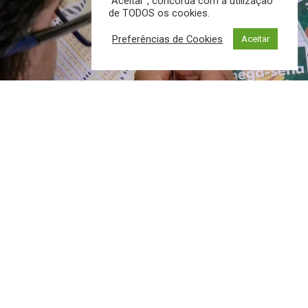
“Aceitar”, concorda com a utilização
de TODOS os cookies.
Preferências de Cookies
Aceitar
O pecuarista Antônio Lopes Siqueira, de 74 anos, faleceu
na manhã desta quarta-feira (4), em Cuiabá, em Mato
Grosso. A morte ocorreu 25 dias depois de Siqueira
vencer sozinho o prêmio de R$ 201 milhões sorteado pela
Mega-Sena 2.795 no dia 9 de novembro.
Ele foi vítima de um mal súbito enquanto aguardava
atendimento em um consultório odontológico. A
informação sobre a morte é da Polícia Civil de Mato