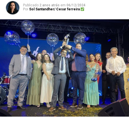
Publicado
2 anos atrás
em
06/12/2024
Por
Sol Santandher/ Cesar ferreira