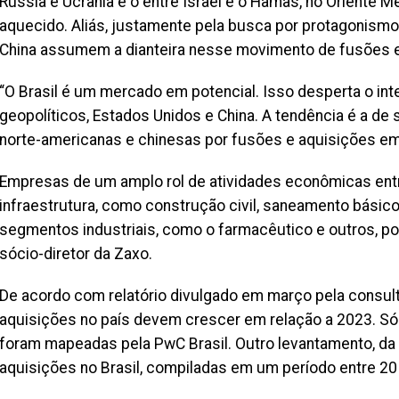
Rússia e Ucrânia e o entre Israel e o Hamas, no Oriente 
aquecido. Aliás, justamente pela busca por protagonismo
China assumem a dianteira nesse movimento de fusões e
“O Brasil é um mercado em potencial. Isso desperta o i
geopolíticos, Estados Unidos e China. A tendência é a d
norte-americanas e chinesas por fusões e aquisições em t
Empresas de um amplo rol de atividades econômicas entr
infraestrutura, como construção civil, saneamento básico
segmentos industriais, como o farmacêutico e outros, po
sócio-diretor da Zaxo.
De acordo com relatório divulgado em março pela consult
aquisições no país devem crescer em relação a 2023. Só
foram mapeadas pela PwC Brasil. Outro levantamento, d
aquisições no Brasil, compiladas em um período entre 20 