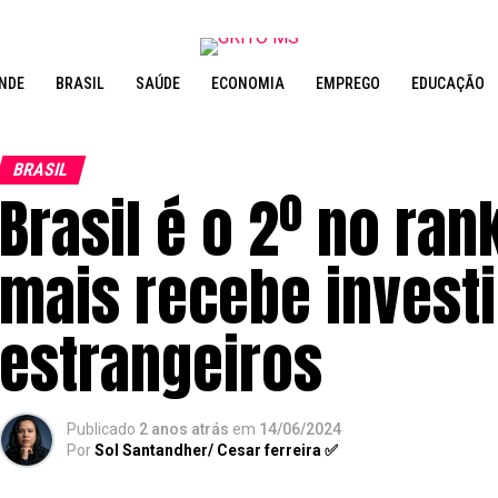
NDE
BRASIL
SAÚDE
ECONOMIA
EMPREGO
EDUCAÇÃO
BRASIL
Brasil é o 2º no ra
mais recebe invest
estrangeiros
Publicado
2 anos atrás
em
14/06/2024
Por
Sol Santandher/ Cesar ferreira ✅