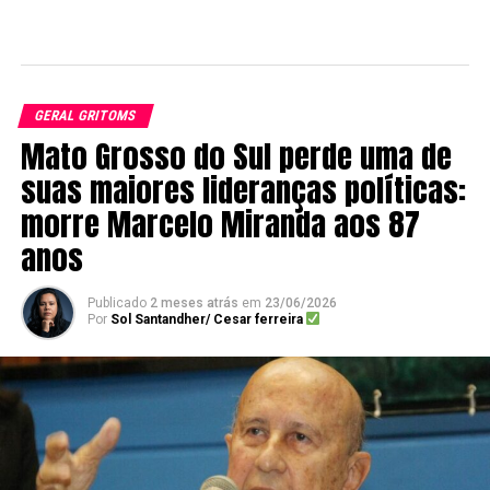
GERAL GRITOMS
Mato Grosso do Sul perde uma de
suas maiores lideranças políticas:
morre Marcelo Miranda aos 87
anos
Publicado
2 meses atrás
em
23/06/2026
Por
Sol Santandher/ Cesar ferreira