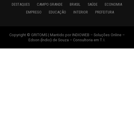
DESTAQUES
CAMPO GRANDE
BRASIL
SAÚDE
ECONOMIA
EMPREGO
EDUCAÇÃO
INTERIOR
PREFEITURA
Copyright © GRITOMS | Mantido por INDIOWEB – Soluções Online –
Edson {Índio} de Souza – Consultoria em T. I.