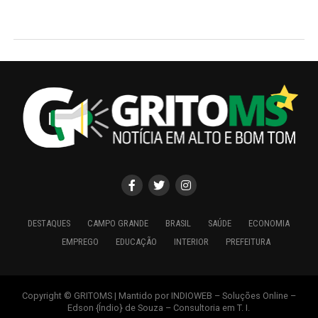
DESTAQUES
CAMPO GRANDE
BRASIL
SAÚDE
ECONOMIA
EMPREGO
EDUCAÇÃO
INTERIOR
PREFEITURA
Copyright © GRITOMS | Mantido por INDIOWEB – Soluções Online –
Edson {Índio} de Souza – Consultoria em T. I.