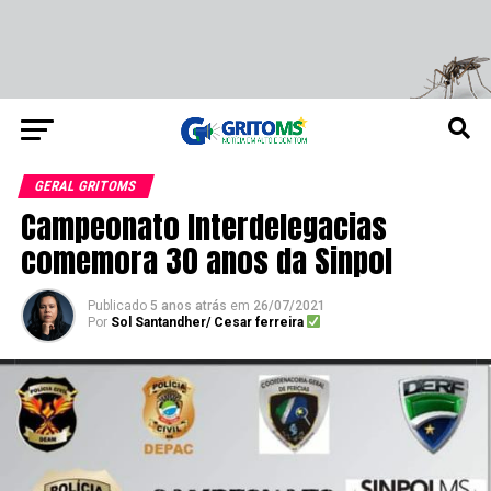
GERAL GRITOMS
Campeonato Interdelegacias
comemora 30 anos da Sinpol
Publicado
5 anos atrás
em
26/07/2021
Por
Sol Santandher/ Cesar ferreira