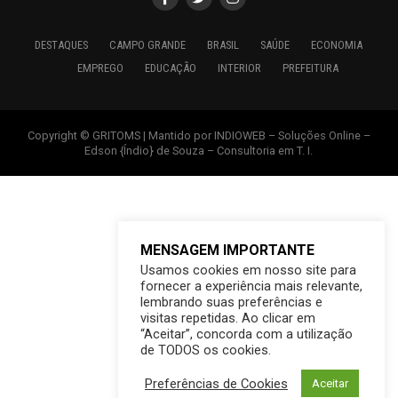
DESTAQUES
CAMPO GRANDE
BRASIL
SAÚDE
ECONOMIA
EMPREGO
EDUCAÇÃO
INTERIOR
PREFEITURA
Copyright © GRITOMS | Mantido por INDIOWEB – Soluções Online –
Edson {Índio} de Souza – Consultoria em T. I.
MENSAGEM IMPORTANTE
Usamos cookies em nosso site para
fornecer a experiência mais relevante,
lembrando suas preferências e
visitas repetidas. Ao clicar em
“Aceitar”, concorda com a utilização
de TODOS os cookies.
Preferências de Cookies
Aceitar