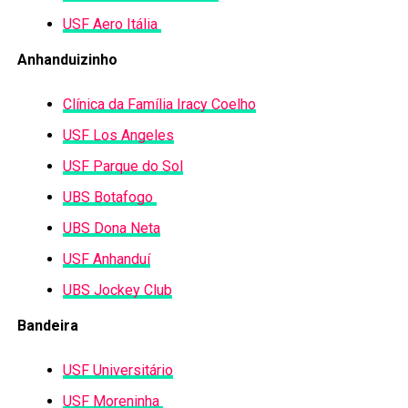
USF Aero Itália
Anhanduizinho
Clínica da Família Iracy Coelho
USF Los Angeles
USF Parque do Sol
UBS Botafogo
UBS Dona Neta
USF Anhanduí
UBS Jockey Club
Bandeira
USF Universitário
USF Moreninha