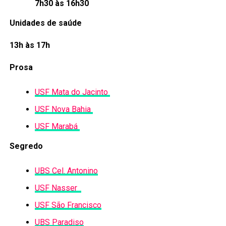
7h30 às 16h30
Unidades de saúde
13h às 17h
Prosa
USF Mata do Jacinto
USF Nova Bahia
USF Marabá
Segredo
UBS Cel. Antonino
USF Nasser
USF São Francisco
UBS Paradiso