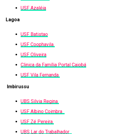
USF Azaléia
Lagoa
USF Batistao
USF Coophavila
USF Oliveira
Clinica da Família Portal Caiobá
USF Vila Fernanda
Imbirussu
UBS Silvia Regina
USF Albino Coimbra
USF Zé Pereira
UBS Lar do Trabalhador