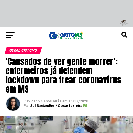
GERAL GRITOMS
‘Cansados de ver gente morrer’:
enfermeiros já defendem
lockdown para frear coronavírus
em MS
Publicado
6 anos atrás
em
15/12/2020
Por
Sol Santandher/ Cesar ferreira