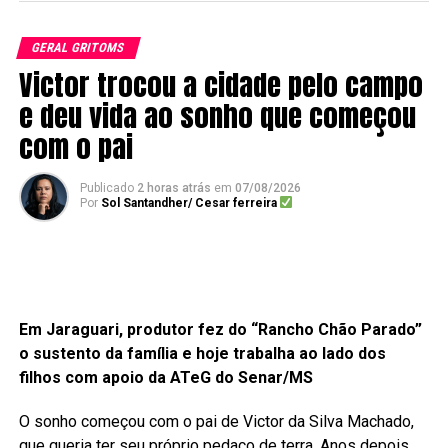
GERAL GRITOMS
Victor trocou a cidade pelo campo
e deu vida ao sonho que começou
com o pai
Publicado
2 horas atrás
em
07/08/2026
Por
Sol Santandher/ Cesar ferreira
Em Jaraguari, produtor fez do “Rancho Chão Parado”
o sustento da família e hoje trabalha ao lado dos
filhos com apoio da ATeG do Senar/MS
O sonho começou com o pai de Victor da Silva Machado,
que queria ter seu próprio pedaço de terra. Anos depois,