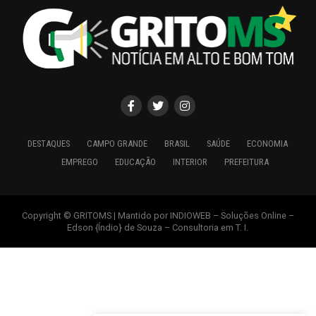
DESTAQUES
CAMPO GRANDE
BRASIL
SAÚDE
ECONOMIA
EMPREGO
EDUCAÇÃO
INTERIOR
PREFEITURA
Copyright © GRITOMS | Mantido por INDIOWEB – Soluções Online –
Edson {Índio} de Souza – Consultoria em T. I.