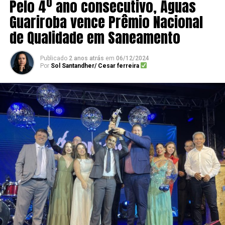
Pelo 4º ano consecutivo, Águas
Guariroba vence Prêmio Nacional
de Qualidade em Saneamento
Publicado
2 anos atrás
em
06/12/2024
Por
Sol Santandher/ Cesar ferreira