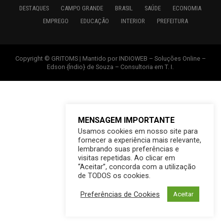
DESTAQUES
CAMPO GRANDE
BRASIL
SAÚDE
ECONOMIA
EMPREGO
EDUCAÇÃO
INTERIOR
PREFEITURA
Copyright © GRITOMS | Mantido por INDIOWEB – Soluções Online –
Edson {Índio} de Souza – Consultoria em T. I.
MENSAGEM IMPORTANTE
Usamos cookies em nosso site para
fornecer a experiência mais relevante,
lembrando suas preferências e
visitas repetidas. Ao clicar em
“Aceitar”, concorda com a utilização
de TODOS os cookies.
Preferências de Cookies
Aceitar