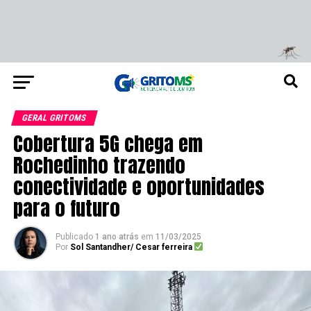
GERAL GRITOMS
Cobertura 5G chega em
Rochedinho trazendo
conectividade e oportunidades
para o futuro
Publicado
1 ano atrás
em
11/03/2025
Por
Sol Santandher/ Cesar ferreira