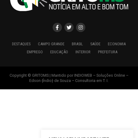
DESTAQUES
CAMPO GRANDE
BRASIL
SAÚDE
ECONOMIA
EMPREGO
EDUCAÇÃO
INTERIOR
PREFEITURA
Copyright © GRITOMS | Mantido por INDIOWEB – Soluções Online –
Edson {Índio} de Souza – Consultoria em T. I.