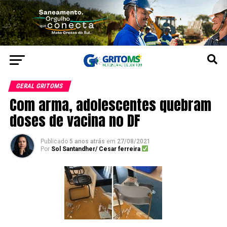
GERAL GRITOMS
Com arma, adolescentes quebram
doses de vacina no DF
Publicado
5 anos atrás
em
27/08/2021
Por
Sol Santandher/ Cesar ferreira