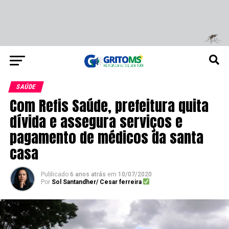
SAÚDE
Com Refis Saúde, prefeitura quita
dívida e assegura serviços e
pagamento de médicos da santa
casa
Publicado
6 anos atrás
em
10/07/2020
Por
Sol Santandher/ Cesar ferreira