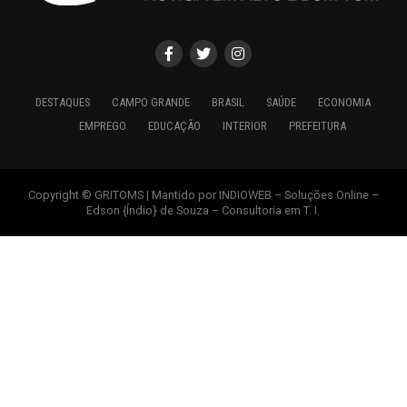
DESTAQUES
CAMPO GRANDE
BRASIL
SAÚDE
ECONOMIA
EMPREGO
EDUCAÇÃO
INTERIOR
PREFEITURA
Copyright © GRITOMS | Mantido por INDIOWEB – Soluções Online –
Edson {Índio} de Souza – Consultoria em T. I.