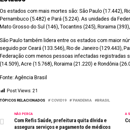
Os estados com mais mortes são: São Paulo (17.442), Rio 
Pernambuco (5.482) e Pará (5.224). As unidades da Fed
Mato Grosso do Sul (146), Tocantins (245), Roraima (393),
São Paulo também lidera entre os estados com maior nú
seguido por Ceará (133.546), Rio de Janeiro (129.443), Pa
Federação com menos pessoas infectadas registradas sã
(14.509), Acre (15.768), Roraima (21.220) e Rondônia (26.
Fonte: Agência Brasil
Post Views:
21
TÓPICOS RELACIONADOS
´COVID19
´PANDEMIA
BRASIL
NÃO PERCA
A 
Com Refis Saúde, prefeitura quita dívida e
Co
assegura serviços e pagamento de médicos