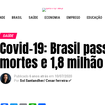
NDE
BRASIL
SAÚDE
ECONOMIA
EMPREGO
EDUCAÇÃO
SAÚDE
Covid-19: Brasil pas
mortes e 1,8 milhão
Publicado
6 anos atrás
em
10/07/2020
Por
Sol Santandher/ Cesar ferreira ✅