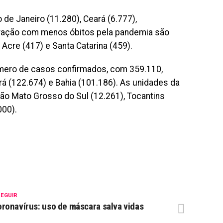
de Janeiro (11.280), Ceará (6.777),
eração com menos óbitos pela pandemia são
 Acre (417) e Santa Catarina (459).
mero de casos confirmados, com 359.110,
rá (122.674) e Bahia (101.186). As unidades da
o Mato Grosso do Sul (12.261), Tocantins
000).
SEGUIR
ronavírus: uso de máscara salva vidas