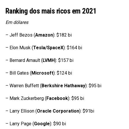
Ranking dos mais ricos em 2021
Em dólares
– Jeff Bezos (
Amazon
): $182 bi
– Elon Musk (
Tesla/SpaceX
): $164 bi
– Bernard Arnault (
LVMH
): $157 bi
– Bill Gates (
Microsoft
): $124 bi
– Warren Buffett (
Berkshire Hathaway
): $95 bi
– Mark Zuckerberg (
Facebook
): $95 bi
– Larry Ellison (
Oracle Corporation
): $91bi
– Larry Page (
Google
): $90 bi