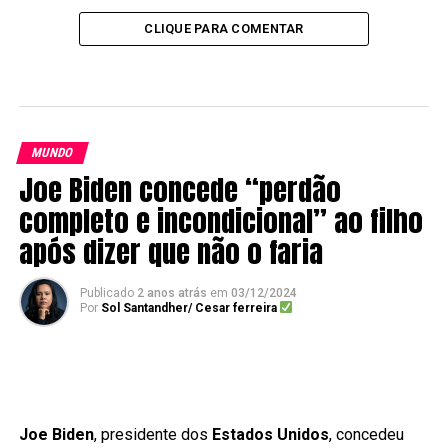
CLIQUE PARA COMENTAR
MUNDO
Joe Biden concede “perdão
completo e incondicional” ao filho
após dizer que não o faria
Publicado
2 anos atrás
em
03/12/2024
Por
Sol Santandher/ Cesar ferreira
Joe Biden
, presidente dos
Estados Unidos
, concedeu