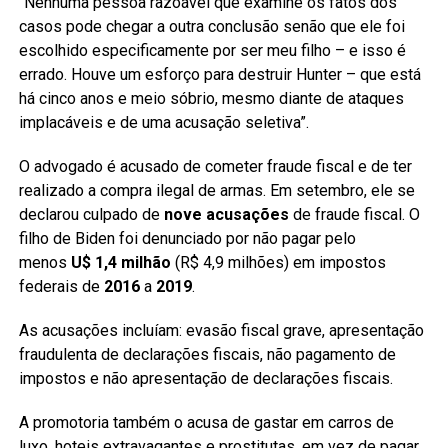
“Nenhuma pessoa razoável que examine os fatos dos
casos pode chegar a outra conclusão senão que ele foi
escolhido especificamente por ser meu filho – e isso é
errado. Houve um esforço para destruir Hunter – que está
há cinco anos e meio sóbrio, mesmo diante de ataques
implacáveis e de uma acusação seletiva”.
O advogado é acusado de cometer fraude fiscal e de ter
realizado a compra ilegal de armas. Em setembro, ele se
declarou culpado de
nove acusações
de fraude fiscal. O
filho de Biden foi denunciado por não pagar pelo
menos
U$ 1,4 milhão
(R$ 4,9 milhões) em impostos
federais de
2016
a
2019
.
As acusações incluíam: evasão fiscal grave, apresentação
fraudulenta de declarações fiscais, não pagamento de
impostos e não apresentação de declarações fiscais.
A promotoria também o acusa de gastar em carros de
luxo, hoteis extravagantes e prostitutas, em vez de pagar