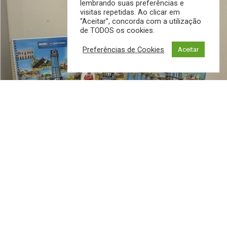
lembrando suas preferências e
visitas repetidas. Ao clicar em
“Aceitar”, concorda com a utilização
de TODOS os cookies.
Preferências de Cookies
Aceitar
A Prefeitura de Campo Grande, por meio da Secretaria
Municipal de Educação (Semed), deu início à entrega
antecipada dos kits escolares para o ano letivo de 2025
da Reme (Rede Municipal de Ensino). Desde o dia 5 de