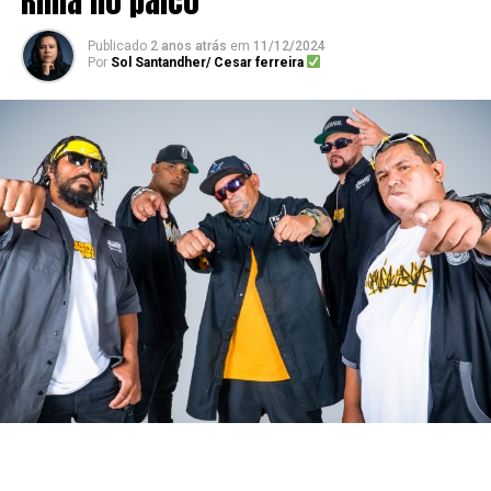
Rima no palco
Publicado
2 anos atrás
em
11/12/2024
Por
Sol Santandher/ Cesar ferreira