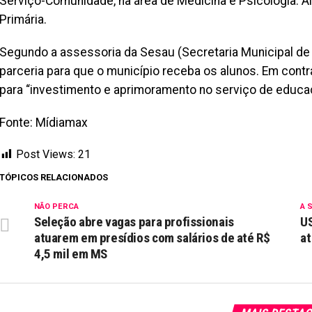
Serviço-Comunidade, na área de Medicina e Psicologia. A
Primária.
Segundo a assessoria da Sesau (Secretaria Municipal de 
parceria para que o município receba os alunos. Em cont
para “investimento e aprimoramento no serviço de educ
Fonte: Mídiamax
Post Views:
21
TÓPICOS RELACIONADOS
NÃO PERCA
A 
Seleção abre vagas para profissionais
US
atuarem em presídios com salários de até R$
a
4,5 mil em MS