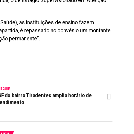
inda, o de Estágio Supervisionado em Atenção
Saúde), as instituições de ensino fazem
rapartida, é repassado no convênio um montante
ação permanente”.
SEGUIR
F do bairro Tiradentes amplia horário de
tendimento