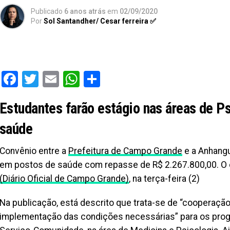
Publicado
6 anos atrás
em
02/09/2020
Por
Sol Santandher/ Cesar ferreira ✅
Facebook
Twitter
Email
WhatsApp
Share
Estudantes farão estágio nas áreas de P
saúde
Convênio entre a
Prefeitura de Campo Grande
e a Anhangu
em postos de saúde com repasse de R$ 2.267.800,00. O e
(Diário Oficial de Campo Grande)
, na terça-feira (2)
Na publicação, está descrito que trata-se de “cooperação 
implementação das condições necessárias” para os progra