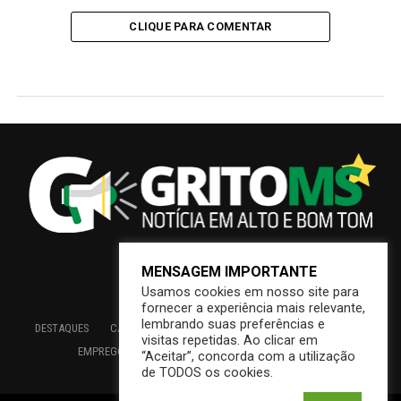
CLIQUE PARA COMENTAR
MENSAGEM IMPORTANTE
Usamos cookies em nosso site para
fornecer a experiência mais relevante,
lembrando suas preferências e
DESTAQUES
CAMPO GRANDE
BRASIL
SAÚDE
ECONOMIA
visitas repetidas. Ao clicar em
EMPREGO
EDUCAÇÃO
INTERIOR
PREFEITURA
“Aceitar”, concorda com a utilização
de TODOS os cookies.