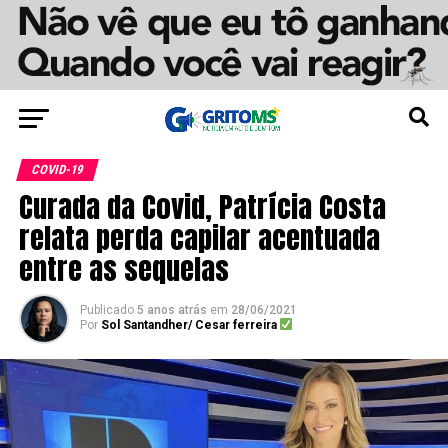
COVID-19
Curada da Covid, Patrícia Costa
relata perda capilar acentuada
entre as sequelas
Publicado
5 anos atrás
em
28/06/2021
Por
Sol Santandher/ Cesar ferreira