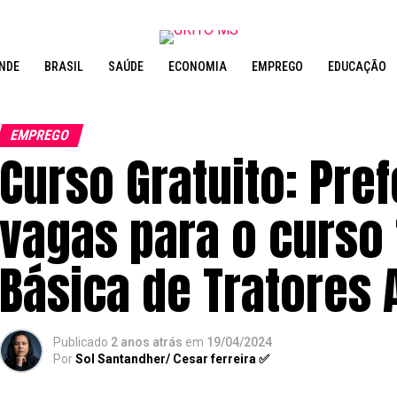
NDE
BRASIL
SAÚDE
ECONOMIA
EMPREGO
EDUCAÇÃO
EMPREGO
Curso Gratuito: Pref
vagas para o curso
Básica de Tratores 
Publicado
2 anos atrás
em
19/04/2024
Por
Sol Santandher/ Cesar ferreira ✅