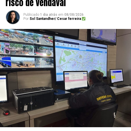
risco de vendaval
Publicado
1 dia atrás
em
08/08/2026
Por
Sol Santandher/ Cesar ferreira