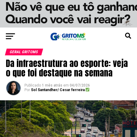
GERAL GRITOMS
Da infraestrutura ao esporte: veja
o que foi destaque na semana
Publicado
1 mês atrás
em
04/07/2026
Por
Sol Santandher/ Cesar ferreira