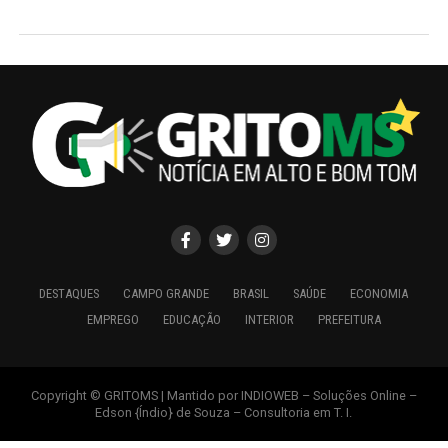
DESTAQUES
CAMPO GRANDE
BRASIL
SAÚDE
ECONOMIA
EMPREGO
EDUCAÇÃO
INTERIOR
PREFEITURA
Copyright © GRITOMS | Mantido por INDIOWEB – Soluções Online –
Edson {Índio} de Souza – Consultoria em T. I.