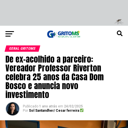
GERAL GRITOMS
De ex-acolhido a parceiro:
Vereador Professor Riverton
celebra 25 anos da Casa Dom
Bosco e anuncia novo
investimento
Publicado
1 ano atrás
em
24/02/2025
Por
Sol Santandher/ Cesar ferreira