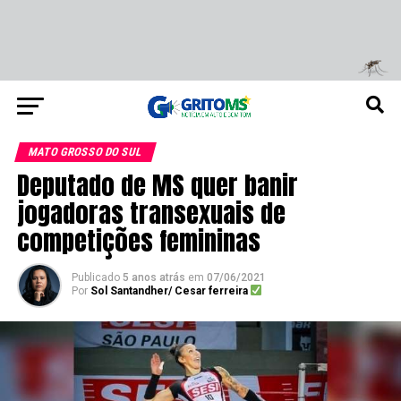
MATO GROSSO DO SUL
Deputado de MS quer banir
jogadoras transexuais de
competições femininas
Publicado
5 anos atrás
em
07/06/2021
Por
Sol Santandher/ Cesar ferreira