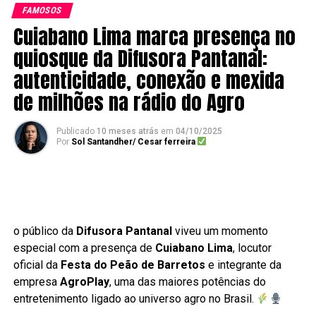
FAMOSOS
Cuiabano Lima marca presença no
quiosque da Difusora Pantanal:
autenticidade, conexão e mexida
de milhões na rádio do Agro
Publicado
10 meses atrás
em
04/10/2025
Por
Sol Santandher/ Cesar ferreira
o público da
Difusora Pantanal
viveu um momento
especial com a presença de
Cuiabano Lima
, locutor
oficial da
Festa do Peão de Barretos
e integrante da
empresa
AgroPlay
, uma das maiores potências do
entretenimento ligado ao universo agro no Brasil.