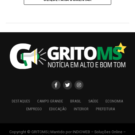
DESTAQUES
CAMPO GRANDE
BRASIL
SAÚDE
ECONOMIA
EMPREGO
EDUCAÇÃO
INTERIOR
PREFEITURA
Copyright © GRITOMS | Mantido por INDIOWEB – Soluções Online –