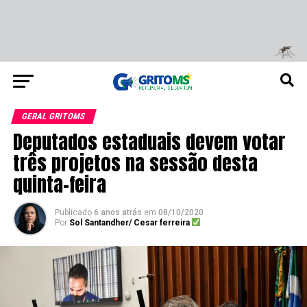
GERAL GRITOMS
Deputados estaduais devem votar
três projetos na sessão desta
quinta-feira
Publicado
6 anos atrás
em
08/10/2020
Por
Sol Santandher/ Cesar ferreira