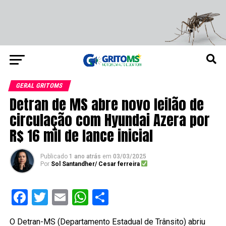
GERAL GRITOMS
Detran de MS abre novo leilão de
circulação com Hyundai Azera por
R$ 16 mil de lance inicial
Publicado
1 ano atrás
em
03/03/2025
Por
Sol Santandher/ Cesar ferreira
Facebook
Twitter
Email
WhatsApp
Share
O Detran-MS (Departamento Estadual de Trânsito) abriu