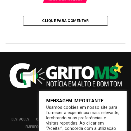
CLIQUE PARA COMENTAR
MENSAGEM IMPORTANTE
Usamos cookies em nosso site para
fornecer a experiência mais relevante,
lembrando suas preferências e
DESTAQUES
CAMPO GRANDE
BRASIL
SAÚDE
ECONOMIA
visitas repetidas. Ao clicar em
EMPREGO
EDUCAÇÃO
INTERIOR
PREFEITURA
“Aceitar”, concorda com a utilização