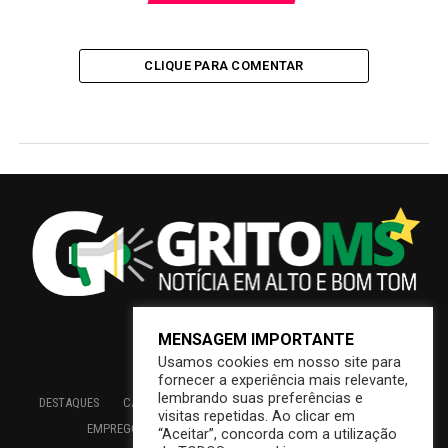
CLIQUE PARA COMENTAR
MENSAGEM IMPORTANTE
Usamos cookies em nosso site para
fornecer a experiência mais relevante,
lembrando suas preferências e
DESTAQUES
CAMPO GRANDE
BRASIL
SAÚDE
ECONOMIA
visitas repetidas. Ao clicar em
EMPREGO
EDUCAÇÃO
INTERIOR
PREFEITURA
“Aceitar”, concorda com a utilização