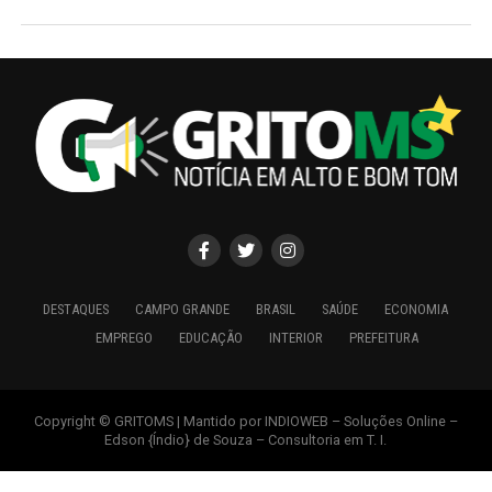
DESTAQUES
CAMPO GRANDE
BRASIL
SAÚDE
ECONOMIA
EMPREGO
EDUCAÇÃO
INTERIOR
PREFEITURA
Copyright © GRITOMS | Mantido por INDIOWEB – Soluções Online –
Edson {Índio} de Souza – Consultoria em T. I.