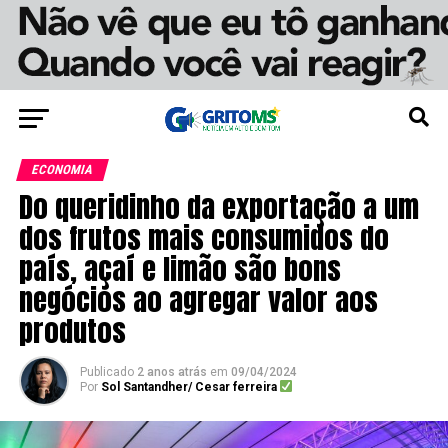
ECONOMIA
Do queridinho da exportação a um
dos frutos mais consumidos do
país, açaí e limão são bons
negócios ao agregar valor aos
produtos
Publicado
2 anos atrás
em
09/04/2024
Por
Sol Santandher/ Cesar ferreira