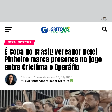
GERAL GRITOMS
É Copa do Brasil! Vereador Delei
Pinheiro marca presença no jogo
entre Criciúma e Operário
Publicado
1 ano atrás
em
26/02/2025
Por
Sol Santandher/ Cesar ferreira