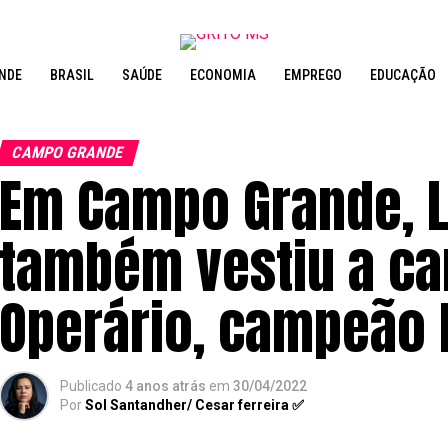
NDE
BRASIL
SAÚDE
ECONOMIA
EMPREGO
EDUCAÇÃO
CAMPO GRANDE
Em Campo Grande, 
também vestiu a ca
Operário, campeão 
Publicado
4 anos atrás
em
30/04/2022
Por
Sol Santandher/ Cesar ferreira ✅