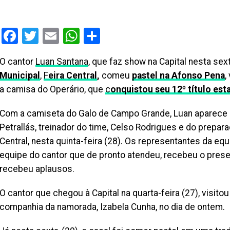
Facebook
Twitter
Email
WhatsApp
Share
O cantor
Luan Santana
, que faz show na Capital nesta sext
Municipal
,
F
eira Central
,
comeu
pastel na Afonso Pena
,
a camisa do Operário, que
c
onquistou seu 12º título est
Com a camiseta do Galo de Campo Grande, Luan aparece a
Petrallás, treinador do time, Celso Rodrigues e do preparado
Central, nesta quinta-feira (28). Os representantes da e
equipe do cantor que de pronto atendeu, recebeu o prese
recebeu aplausos.
O cantor que chegou à Capital na quarta-feira (27), visito
companhia da namorada, Izabela Cunha, no dia de ontem.