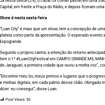
Já nesta sexta-(29), o casal foi comer pastel em uma tradi
Capital, em frente a Praça do Rádio, e depois fizeram um
Show é nesta sexta-feira
“Luan City” é mais que um show, tem a concepção de uma
plateia como parte da apresentação. O esperado evento aco
Expogrande.
Segundo o próprio cantor, a intenção do retorno antecipad
tem o 1º #LuanCityFestival em CAMPO GRANDE MS, MINHA 
de Jaraguari, a primeira cidade que ouviu a minha voz”, co
“Encontrei meu tio, meus primos e lugares que o prog
e minhas digitais, em cada palmo desse chão. Obrigado m
dizer: eu consegui”, disse Luan.
Post Views:
36