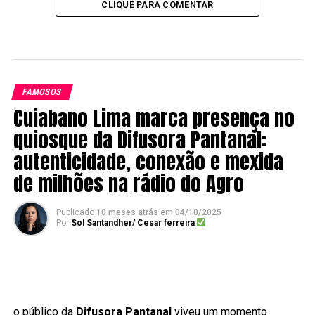
CLIQUE PARA COMENTAR
FAMOSOS
Cuiabano Lima marca presença no
quiosque da Difusora Pantanal:
autenticidade, conexão e mexida
de milhões na rádio do Agro
Publicado
10 meses atrás
em
04/10/2025
Por
Sol Santandher/ Cesar ferreira
o público da
Difusora Pantanal
viveu um momento