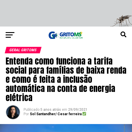
GERAL GRITOMS
Entenda como funciona a tarifa
social para famílias de baixa renda
e como é feita a inclusão
automática na conta de energia
elétrica
Publicado
5 anos atrás
em
29/09/2021
Por
Sol Santandher/ Cesar ferreira