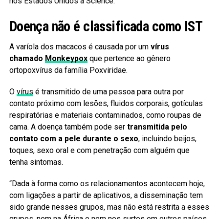
nos Estados Unidos à Science.
Doença não é classificada como IST
A varíola dos macacos é causada por um
vírus
chamado
Monkeypox
que pertence ao gênero
ortopoxvírus da família Poxviridae.
O
vírus
é transmitido de uma pessoa para outra por
contato próximo com lesões, fluidos corporais, gotículas
respiratórias e materiais contaminados, como roupas de
cama. A doença também pode ser
transmitida pelo
contato com a pele durante o sexo
, incluindo beijos,
toques, sexo oral e com penetração com alguém que
tenha sintomas.
“Dada à forma como os relacionamentos acontecem hoje,
com ligações a partir de aplicativos, a disseminação tem
sido grande nesses grupos, mas não está restrita a esses
grupos, nem na África e nem nos surtos em outros países.