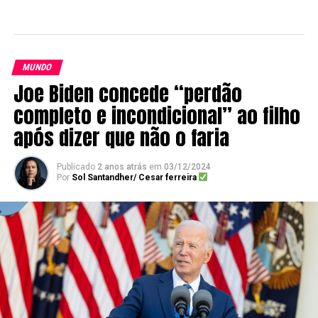
MUNDO
Joe Biden concede “perdão
completo e incondicional” ao filho
após dizer que não o faria
Publicado
2 anos atrás
em
03/12/2024
Por
Sol Santandher/ Cesar ferreira