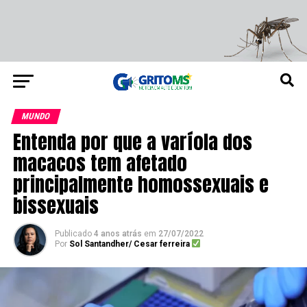
MUNDO
Entenda por que a varíola dos
macacos tem afetado
principalmente homossexuais e
bissexuais
Publicado
4 anos atrás
em
27/07/2022
Por
Sol Santandher/ Cesar ferreira