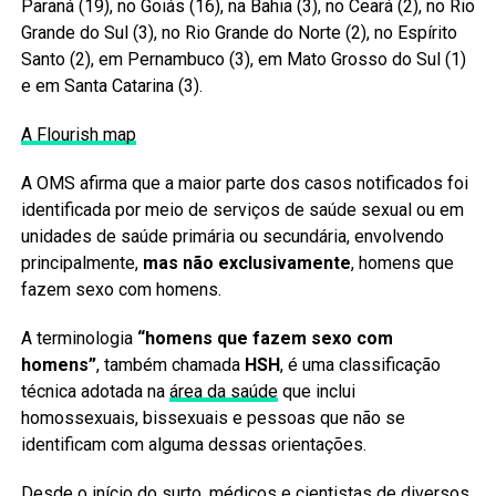
Paraná (19), no Goiás (16), na Bahia (3), no Ceará (2), no Rio
Grande do Sul (3), no Rio Grande do Norte (2), no Espírito
Santo (2), em Pernambuco (3), em Mato Grosso do Sul (1)
e em Santa Catarina (3).
A Flourish map
A OMS afirma que a maior parte dos casos notificados foi
identificada por meio de serviços de saúde sexual ou em
unidades de saúde primária ou secundária, envolvendo
principalmente,
mas não exclusivamente
, homens que
fazem sexo com homens.
A terminologia
“homens que fazem sexo com
homens”
, também chamada
HSH
, é uma classificação
técnica adotada na
área da saúde
que inclui
homossexuais, bissexuais e pessoas que não se
identificam com alguma dessas orientações.
Desde o início do surto, médicos e cientistas de diversos