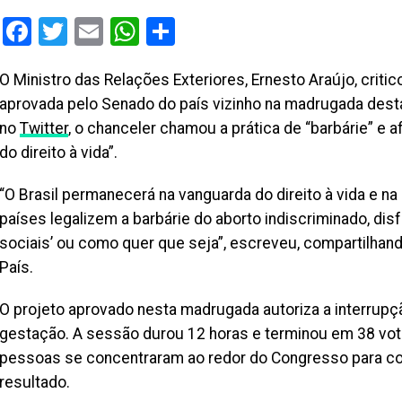
Facebook
Twitter
Email
WhatsApp
Share
O Ministro das Relações Exteriores, Ernesto Araújo, criti
aprovada pelo Senado do país vizinho na madrugada desta
no
Twitter
, o chanceler chamou a prática de “barbárie” e 
do direito à vida”.
“O Brasil permanecerá na vanguarda do direito à vida e n
países legalizem a barbárie do aborto indiscriminado, disf
sociais’ ou como quer que seja”, escreveu, compartilhan
País.
O projeto aprovado nesta madrugada autoriza a interrupç
gestação. A sessão durou 12 horas e terminou em 38 voto
pessoas se concentraram ao redor do Congresso para co
resultado.