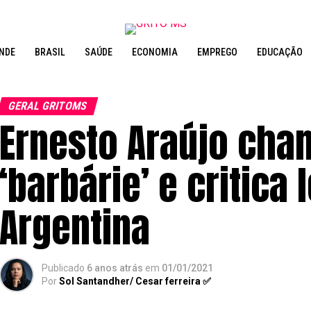
NDE
BRASIL
SAÚDE
ECONOMIA
EMPREGO
EDUCAÇÃO
GERAL GRITOMS
Ernesto Araújo cha
‘barbárie’ e critica
Argentina
Publicado
6 anos atrás
em
01/01/2021
Por
Sol Santandher/ Cesar ferreira ✅