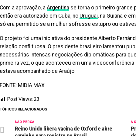
Com a aprovação, a
Argentina
se torna o primeiro grande p
então era autorizado em Cuba, no
Uruguai
, na Guiana e e
só era permitido se a mulher sofresse estupro ou estive
O projeto foi uma iniciativa do presidente Alberto Fern
relação conflituosa. O presidente brasileiro lamentou pu
necessárias intensas negociações diplomáticas para que
primeira vez, o que aconteceu em uma videoconferência 
estava acompanhado de Araújo.
FONTE: MIDIA MAX
Post Views:
23
TÓPICOS RELACIONADOS
NÃO PERCA
A 
Reino Unido libera vacina de Oxford e abre
Pr
caminho para registro no Brasil
de