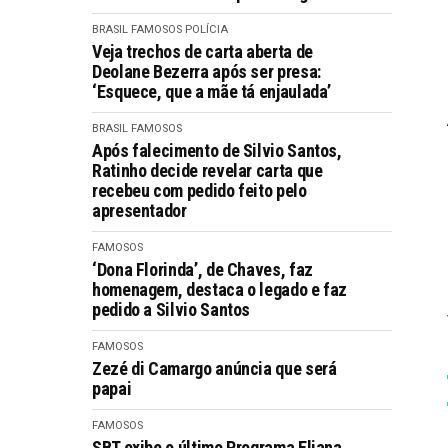
BRASIL
FAMOSOS
POLÍCIA
Veja trechos de carta aberta de
Deolane Bezerra após ser presa:
‘Esquece, que a mãe tá enjaulada’
BRASIL
FAMOSOS
Após falecimento de Silvio Santos,
Ratinho decide revelar carta que
recebeu com pedido feito pelo
apresentador
FAMOSOS
‘Dona Florinda’, de Chaves, faz
homenagem, destaca o legado e faz
pedido a Silvio Santos
FAMOSOS
Zezé di Camargo anúncia que será
papai
FAMOSOS
SBT exibe o último Programa Eliana