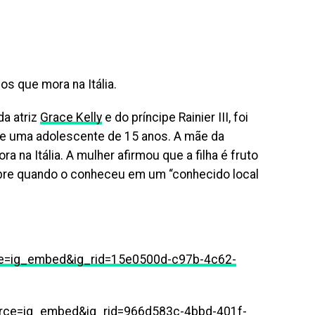
os que mora na Itália.
da atriz
Grace Kelly
e do príncipe Rainier III, foi
 de uma adolescente de 15 anos. A mãe da
a na Itália. A mulher afirmou que a filha é fruto
bre quando o conheceu em um “conhecido local
ce=ig_embed&ig_rid=15e0500d-c97b-4c62-
rce=ig_embed&ig_rid=966d583c-4bbd-401f-