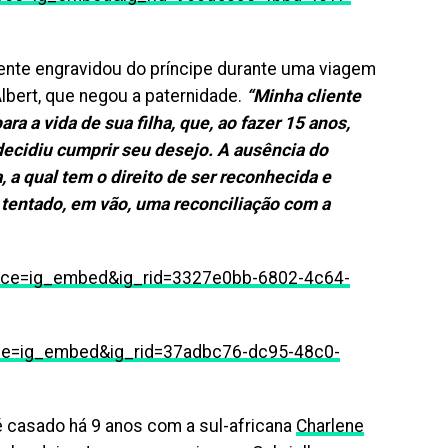
liente engravidou do príncipe durante uma viagem
lbert, que negou a paternidade.
“Minha cliente
 a vida de sua filha, que, ao fazer 15 anos,
 decidiu cumprir seu desejo. A ausência do
a qual tem o direito de ser reconhecida e
s tentado, em vão, uma reconciliação com a
rce=ig_embed&ig_rid=3327e0bb-6802-4c64-
ce=ig_embed&ig_rid=37adbc76-dc95-48c0-
é casado há 9 anos com a sul-africana
Charlene