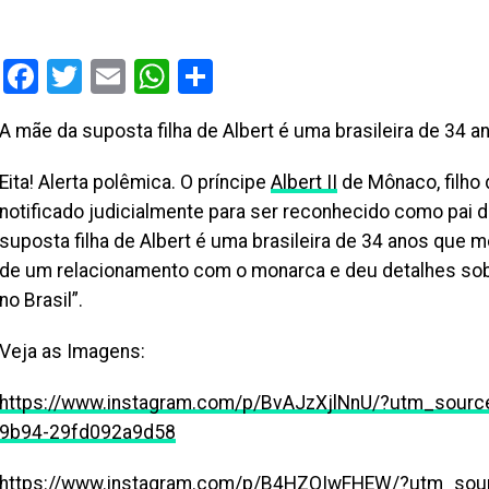
Facebook
Twitter
Email
WhatsApp
Share
A mãe da suposta filha de Albert é uma brasileira de 34 an
Eita! Alerta polêmica. O príncipe
Albert II
de Mônaco, filho 
notificado judicialmente para ser reconhecido como pai
suposta filha de Albert é uma brasileira de 34 anos que mor
de um relacionamento com o monarca e deu detalhes so
no Brasil”.
Veja as Imagens:
https://www.instagram.com/p/BvAJzXjlNnU/?utm_sour
9b94-29fd092a9d58
https://www.instagram.com/p/B4HZOIwFHEW/?utm_sou