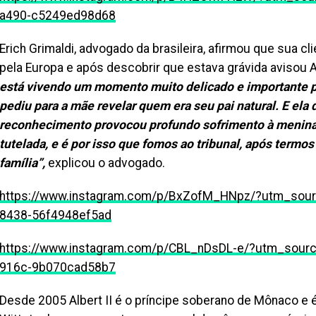
a490-c5249ed98d68
Erich Grimaldi, advogado da brasileira, afirmou que sua c
pela Europa e após descobrir que estava grávida avisou A
está vivendo um momento muito delicado e importante para
pediu para a mãe revelar quem era seu pai natural. E ela
reconhecimento provocou profundo sofrimento à menina, 
tutelada, e é por isso que fomos ao tribunal, após termo
família”,
explicou o advogado.
https://www.instagram.com/p/BxZofM_HNpz/?utm_sou
8438-56f4948ef5ad
https://www.instagram.com/p/CBL_nDsDL-e/?utm_sour
916c-9b070cad58b7
Desde 2005 Albert II é o príncipe soberano de Mônaco e 