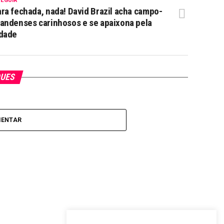
SEGUIR
ra fechada, nada! David Brazil acha campo-
andenses carinhosos e se apaixona pela
idade
QUES
MENTAR