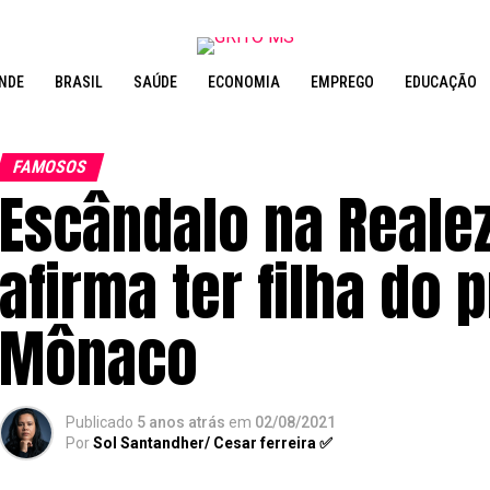
NDE
BRASIL
SAÚDE
ECONOMIA
EMPREGO
EDUCAÇÃO
FAMOSOS
Escândalo na Realez
afirma ter filha do 
Mônaco
Publicado
5 anos atrás
em
02/08/2021
Por
Sol Santandher/ Cesar ferreira ✅