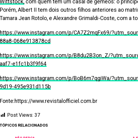
Wittstock,
com quem tem um casal de gêmeos: o príncipe 
Porém, Albert II tem dois outros filhos anteriores ao mat
Tamara Jean Rotolo, e Alexandre Grimaldi-Coste, com a t
https://www.instagram.com/p/CA7Z2mqFx69/?utm_sour
88a8-068e913878cd
https://www.instagram.com/p/B8du2B3on_Z/?utm_sour
aaf7-e1fc1b3f9f64
https://www.instagram.com/p/BoB6m7qgiWa/?utm_sou
9d19-495e931d115b
Fonte:https://www.revistalofficiel.com.br
Post Views:
37
TÓPICOS RELACIONADOS