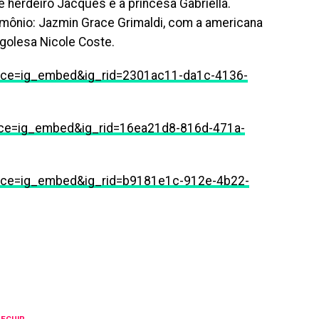
herdeiro Jacques e a princesa Gabriella.
rimônio: Jazmin Grace Grimaldi, com a americana
ogolesa Nicole Coste.
ce=ig_embed&ig_rid=2301ac11-da1c-4136-
ce=ig_embed&ig_rid=16ea21d8-816d-471a-
rce=ig_embed&ig_rid=b9181e1c-912e-4b22-